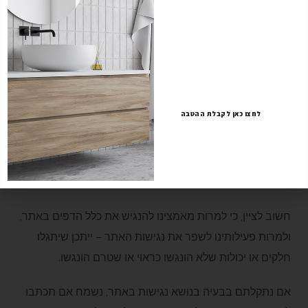
לתאריך ה- 10.6, מהרו
* תוכן האתר כתוב בשפה פשוטה וברורה.
להזמין!
* כל הדפים באתר בעלי מבנה קבוע.
* למרבית התמונות באתר יש הסבר טקסטואלי חלופי (alt).
לחצו כאן לקבלת ההטבה
* האתר מאפשר שינוי גודל הגופן על ידי שימוש במקש Ctrl
ומקש + במקלדת
* אין באתר שימוש בתצוגת טקסט נע או מהבהב.
חשוב לציין, כי למרות מאמצינו להנגיש את כלל הדפים באתר,
ולמרות פעילותינו לשפר את נגישות האתר – ייתכן שיתגלו
חלקים או יכולות שלא הונגשו כראוי או שטרם הונגשו.
אם נתקלתם בבעיה בנושא נגישות באתר, נשמח אם תכתבו