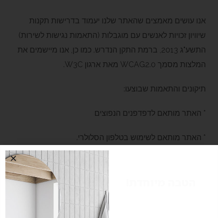
אנו עושים מאמצים שהאתר שלנו יעמוד בדרישות תקנות
שיוויון זכויות לאנשים עם מוגבלות (התאמות נגישות לשירות)
התשע"ג 2013, ברמת התקן הנדרש. כמו כן, אנו מיישמים את
המלצות מסמך WCAG2.0 מאת ארגון W3C.
תיקונים והתאמות שבוצעו:
* האתר מותאם לדפדפנים הנפוצים
* האתר מותאם לשימוש בטלפון הסלולרי.
* האתר מותאם לתצוגה תואמת מגוון מסכים ורזולוציות.
הטבה מיוחדת!
* אמצעי הניווט באתר פשוטים וברורים.
הטבת רכישה ל-10
* תכני האתר כתובים באופן ברור, מסודר והיררכי.
הלקוחות המזמינים עד